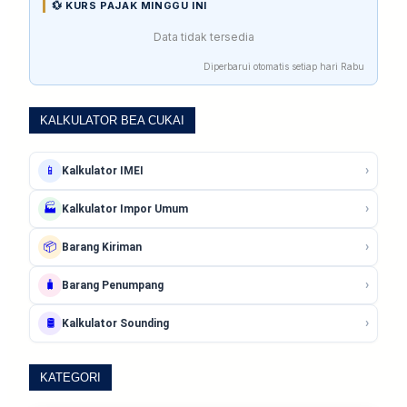
💱 KURS PAJAK MINGGU INI
Data tidak tersedia
Diperbarui otomatis setiap hari Rabu
KALKULATOR BEA CUKAI
›
📱
Kalkulator IMEI
›
🏭
Kalkulator Impor Umum
›
📦
Barang Kiriman
›
🧳
Barang Penumpang
›
🛢️
Kalkulator Sounding
KATEGORI