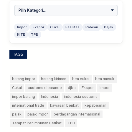
Impor
Ekspor
Cukai
Fasilitas
Pabean
Pajak
KITE
TPB
TAGS
barang impor
barang kiriman
bea cukai
bea masuk
Cukai
customs clearance
djbc
Ekspor
Impor
impor barang
Indonesia
indonesia customs
international trade
kawasan berikat
kepabeanan
pajak
pajak impor
perdagangan internasional
Tempat Penimbunan Berikat
TPB