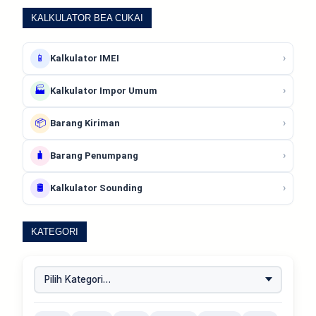
KALKULATOR BEA CUKAI
📱
›
Kalkulator IMEI
🏭
›
Kalkulator Impor Umum
📦
›
Barang Kiriman
🧳
›
Barang Penumpang
🛢️
›
Kalkulator Sounding
KATEGORI