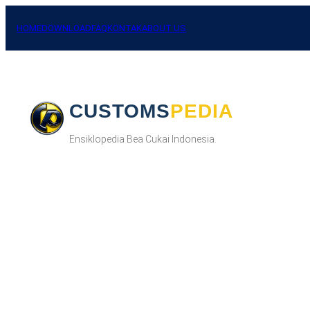
Skip
to
HOME
DOWNLOAD
FAQ
KONTAK
ABOUT US
content
CUSTOMSPEDIA
Ensiklopedia Bea Cukai Indonesia.