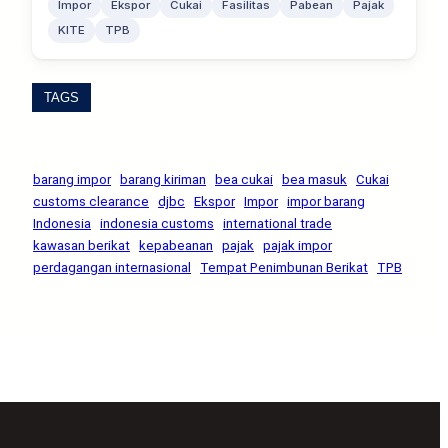
Impor
Ekspor
Cukai
Fasilitas
Pabean
Pajak
KITE
TPB
TAGS
barang impor
barang kiriman
bea cukai
bea masuk
Cukai
customs clearance
djbc
Ekspor
Impor
impor barang
Indonesia
indonesia customs
international trade
kawasan berikat
kepabeanan
pajak
pajak impor
perdagangan internasional
Tempat Penimbunan Berikat
TPB