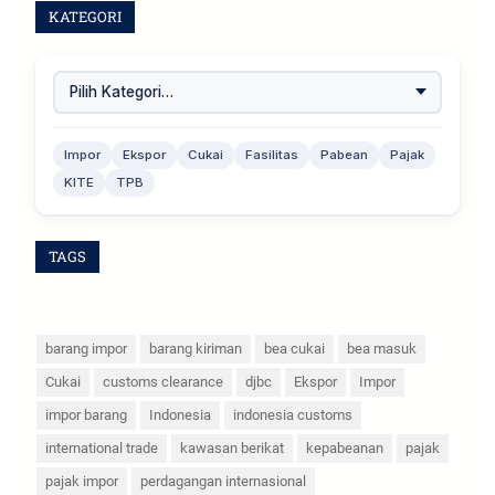
KATEGORI
Impor
Ekspor
Cukai
Fasilitas
Pabean
Pajak
KITE
TPB
TAGS
barang impor
barang kiriman
bea cukai
bea masuk
Cukai
customs clearance
djbc
Ekspor
Impor
impor barang
Indonesia
indonesia customs
international trade
kawasan berikat
kepabeanan
pajak
pajak impor
perdagangan internasional