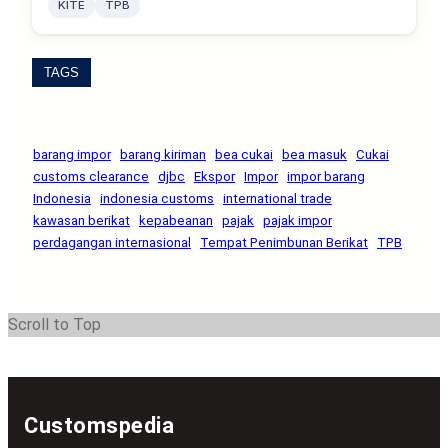
KITE
TPB
TAGS
barang impor
barang kiriman
bea cukai
bea masuk
Cukai
customs clearance
djbc
Ekspor
Impor
impor barang
Indonesia
indonesia customs
international trade
kawasan berikat
kepabeanan
pajak
pajak impor
perdagangan internasional
Tempat Penimbunan Berikat
TPB
Scroll to Top
Customspedia