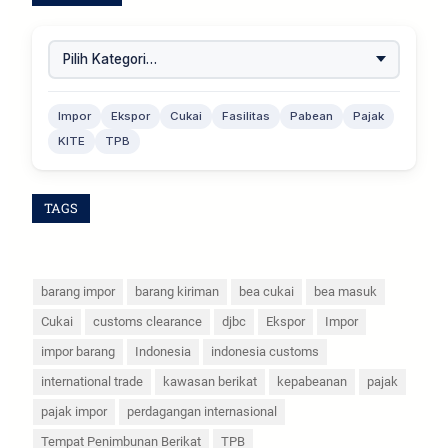
Impor
Ekspor
Cukai
Fasilitas
Pabean
Pajak
KITE
TPB
TAGS
barang impor
barang kiriman
bea cukai
bea masuk
Cukai
customs clearance
djbc
Ekspor
Impor
impor barang
Indonesia
indonesia customs
international trade
kawasan berikat
kepabeanan
pajak
pajak impor
perdagangan internasional
Tempat Penimbunan Berikat
TPB