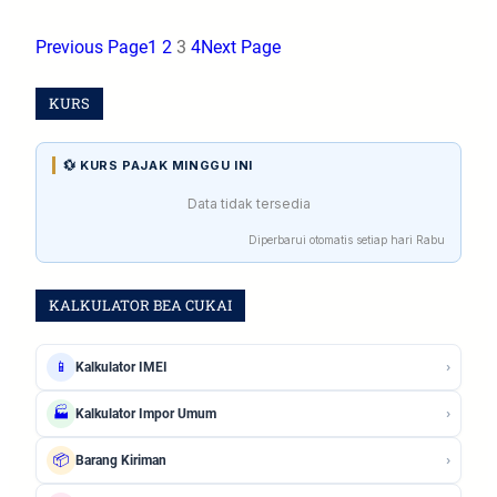
Previous Page
1
2
3
4
Next Page
KURS
💱 KURS PAJAK MINGGU INI
Data tidak tersedia
Diperbarui otomatis setiap hari Rabu
KALKULATOR BEA CUKAI
›
📱
Kalkulator IMEI
›
🏭
Kalkulator Impor Umum
›
📦
Barang Kiriman