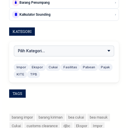
›
🧳
Barang Penumpang
›
🛢️
Kalkulator Sounding
KATEGORI
Impor
Ekspor
Cukai
Fasilitas
Pabean
Pajak
KITE
TPB
TAGS
barang impor
barang kiriman
bea cukai
bea masuk
Cukai
customs clearance
djbc
Ekspor
Impor