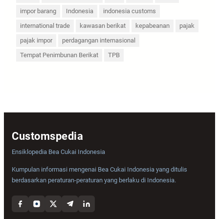
impor barang
Indonesia
indonesia customs
international trade
kawasan berikat
kepabeanan
pajak
pajak impor
perdagangan internasional
Tempat Penimbunan Berikat
TPB
Customspedia
Ensiklopedia Bea Cukai Indonesia
Kumpulan informasi mengenai Bea Cukai Indonesia yang ditulis
berdasarkan peraturan-peraturan yang berlaku di Indonesia.