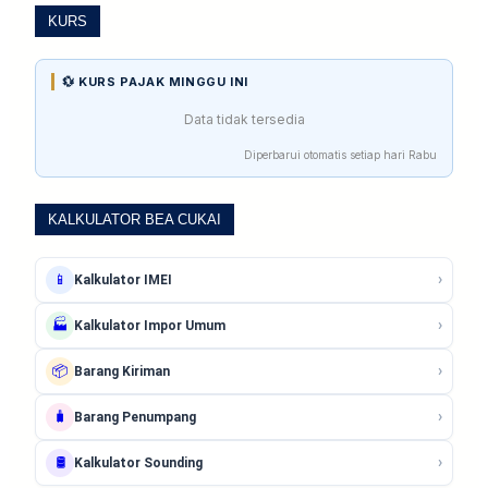
KURS
💱 KURS PAJAK MINGGU INI
Data tidak tersedia
Diperbarui otomatis setiap hari Rabu
KALKULATOR BEA CUKAI
›
📱
Kalkulator IMEI
›
🏭
Kalkulator Impor Umum
›
📦
Barang Kiriman
›
🧳
Barang Penumpang
›
🛢️
Kalkulator Sounding