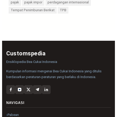
pajak
pajak impor
perdagangan internasional
Tempat Penimbunan Berikat
TPB
Customspedia
Ensiklopedia Bea Cukai Indonesia
Kumpulan informasi mengenai Bea Cukai Indonesia yang ditulis
berdasarkan peraturan-peraturan yang berlaku di Indonesia.
NAVIGASI
Pabean