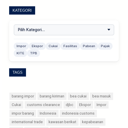
KATEGORI
Impor
Ekspor
Cukai
Fasilitas
Pabean
Pajak
KITE
TPB
TAGS
barang impor
barang kiriman
bea cukai
bea masuk
Cukai
customs clearance
djbc
Ekspor
Impor
impor barang
Indonesia
indonesia customs
international trade
kawasan berikat
kepabeanan