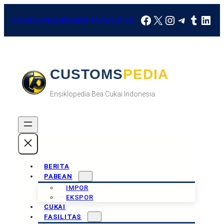
Skip
Facebook
X
Instagram
Telegra
Tumbl
Link
to
HOME
DOWNLOAD
FAQ
KONTAK
ABOUT US
content
CUSTOMSPEDIA
Ensiklopedia Bea Cukai Indonesia.
BERITA
PABEAN
IMPOR
EKSPOR
CUKAI
FASILITAS