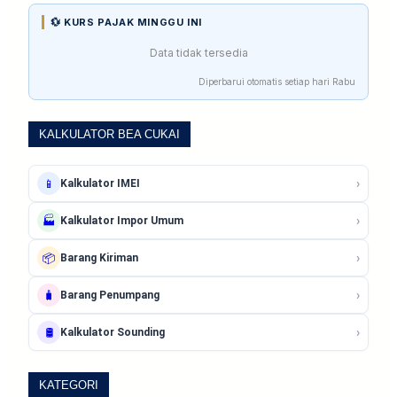
💱 KURS PAJAK MINGGU INI
Data tidak tersedia
Diperbarui otomatis setiap hari Rabu
KALKULATOR BEA CUKAI
›
📱
Kalkulator IMEI
›
🏭
Kalkulator Impor Umum
›
📦
Barang Kiriman
›
🧳
Barang Penumpang
›
🛢️
Kalkulator Sounding
KATEGORI