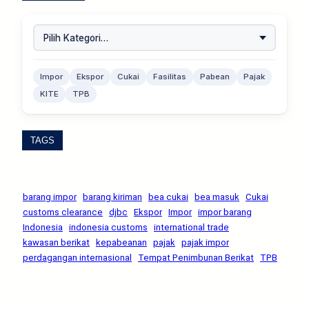
Impor
Ekspor
Cukai
Fasilitas
Pabean
Pajak
KITE
TPB
TAGS
barang impor
barang kiriman
bea cukai
bea masuk
Cukai
customs clearance
djbc
Ekspor
Impor
impor barang
Indonesia
indonesia customs
international trade
kawasan berikat
kepabeanan
pajak
pajak impor
perdagangan internasional
Tempat Penimbunan Berikat
TPB