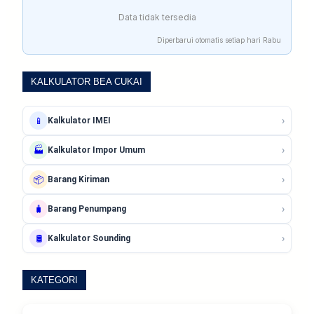
Data tidak tersedia
Diperbarui otomatis setiap hari Rabu
KALKULATOR BEA CUKAI
›
📱
Kalkulator IMEI
›
🏭
Kalkulator Impor Umum
›
📦
Barang Kiriman
›
🧳
Barang Penumpang
›
🛢️
Kalkulator Sounding
KATEGORI