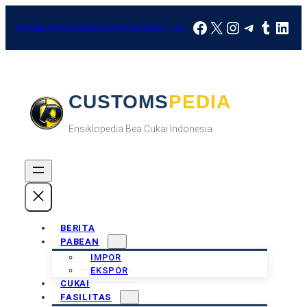
Skip
Facebook
X
Instagram
Telegra
Tumbl
Link
to
HOME
DOWNLOAD
FAQ
KONTAK
ABOUT US
content
CUSTOMSPEDIA
Ensiklopedia Bea Cukai Indonesia.
BERITA
PABEAN
IMPOR
EKSPOR
CUKAI
FASILITAS