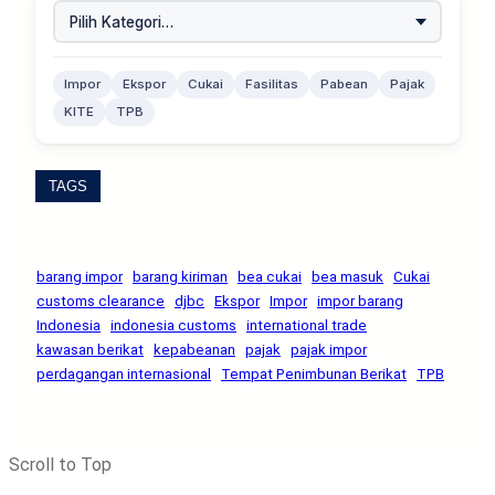
Impor
Ekspor
Cukai
Fasilitas
Pabean
Pajak
KITE
TPB
TAGS
barang impor
barang kiriman
bea cukai
bea masuk
Cukai
customs clearance
djbc
Ekspor
Impor
impor barang
Indonesia
indonesia customs
international trade
kawasan berikat
kepabeanan
pajak
pajak impor
perdagangan internasional
Tempat Penimbunan Berikat
TPB
Scroll to Top