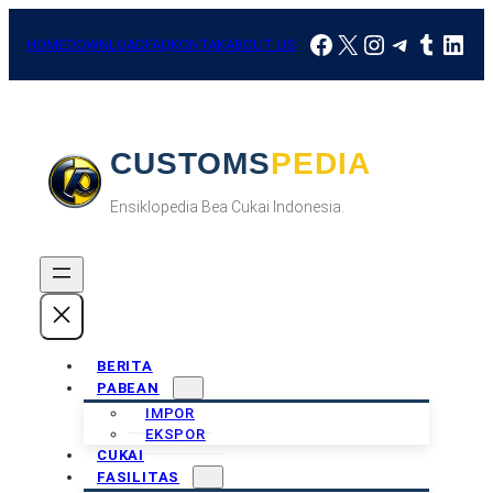
Skip
Facebook
X
Instagram
Telegra
Tumbl
Link
to
HOME
DOWNLOAD
FAQ
KONTAK
ABOUT US
content
CUSTOMSPEDIA
Ensiklopedia Bea Cukai Indonesia.
BERITA
PABEAN
IMPOR
EKSPOR
CUKAI
FASILITAS