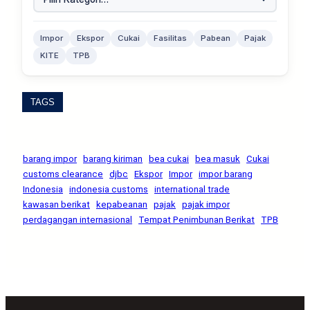
Impor
Ekspor
Cukai
Fasilitas
Pabean
Pajak
KITE
TPB
TAGS
barang impor
barang kiriman
bea cukai
bea masuk
Cukai
customs clearance
djbc
Ekspor
Impor
impor barang
Indonesia
indonesia customs
international trade
kawasan berikat
kepabeanan
pajak
pajak impor
perdagangan internasional
Tempat Penimbunan Berikat
TPB