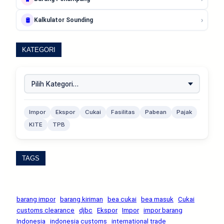
›
🛢️
Kalkulator Sounding
KATEGORI
Impor
Ekspor
Cukai
Fasilitas
Pabean
Pajak
KITE
TPB
TAGS
barang impor
barang kiriman
bea cukai
bea masuk
Cukai
customs clearance
djbc
Ekspor
Impor
impor barang
Indonesia
indonesia customs
international trade