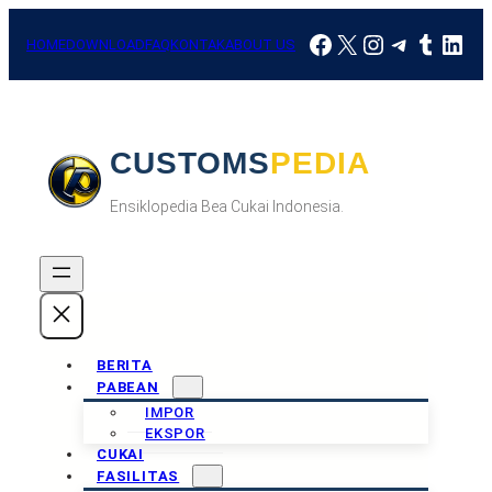
Skip
Facebook
X
Instagram
Telegra
Tumbl
Link
to
HOME
DOWNLOAD
FAQ
KONTAK
ABOUT US
content
CUSTOMSPEDIA
Ensiklopedia Bea Cukai Indonesia.
BERITA
PABEAN
IMPOR
EKSPOR
CUKAI
FASILITAS