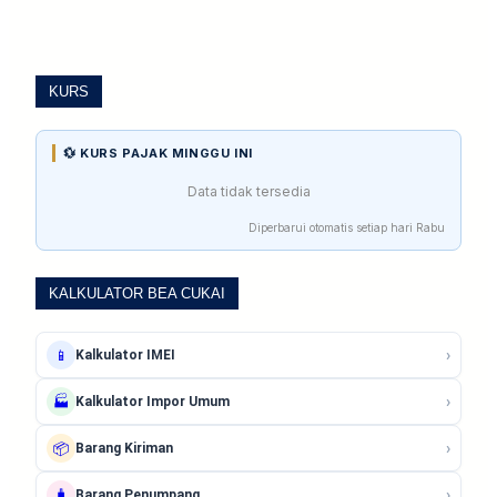
KURS
💱 KURS PAJAK MINGGU INI
Data tidak tersedia
Diperbarui otomatis setiap hari Rabu
KALKULATOR BEA CUKAI
›
📱
Kalkulator IMEI
›
🏭
Kalkulator Impor Umum
›
📦
Barang Kiriman
›
🧳
Barang Penumpang