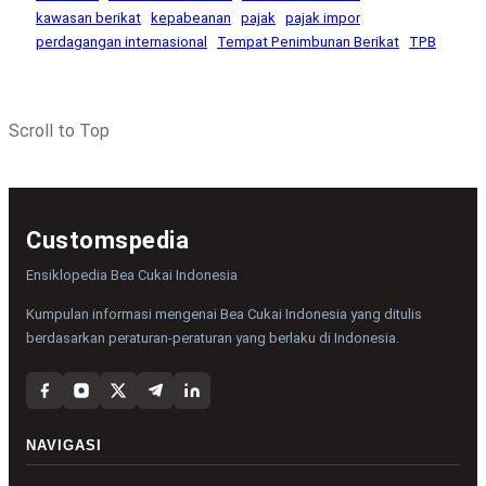
kawasan berikat
kepabeanan
pajak
pajak impor
perdagangan internasional
Tempat Penimbunan Berikat
TPB
Scroll to Top
Customspedia
Ensiklopedia Bea Cukai Indonesia
Kumpulan informasi mengenai Bea Cukai Indonesia yang ditulis
berdasarkan peraturan-peraturan yang berlaku di Indonesia.
NAVIGASI