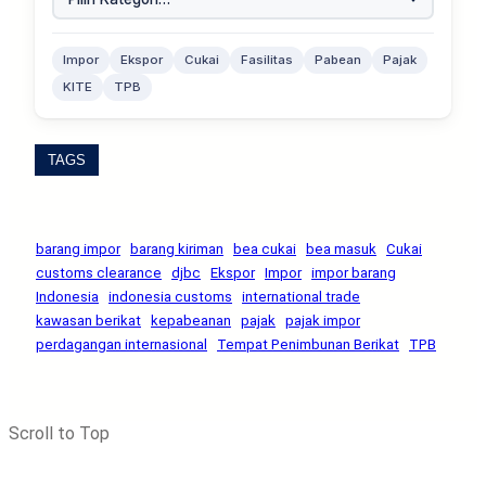
Impor
Ekspor
Cukai
Fasilitas
Pabean
Pajak
KITE
TPB
TAGS
barang impor
barang kiriman
bea cukai
bea masuk
Cukai
customs clearance
djbc
Ekspor
Impor
impor barang
Indonesia
indonesia customs
international trade
kawasan berikat
kepabeanan
pajak
pajak impor
perdagangan internasional
Tempat Penimbunan Berikat
TPB
Scroll to Top