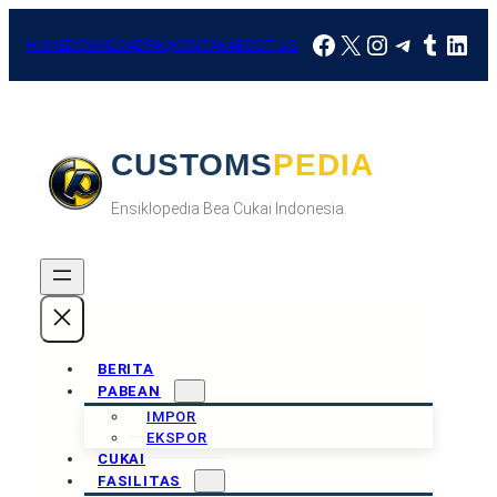
Skip
Facebook
X
Instagram
Telegra
Tumbl
Link
to
HOME
DOWNLOAD
FAQ
KONTAK
ABOUT US
content
CUSTOMSPEDIA
Ensiklopedia Bea Cukai Indonesia.
BERITA
PABEAN
IMPOR
EKSPOR
CUKAI
FASILITAS