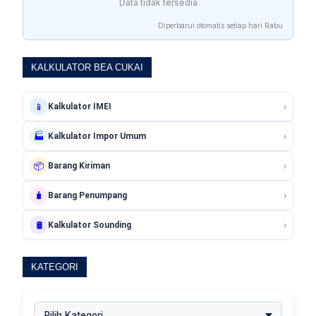
Data tidak tersedia
Diperbarui otomatis setiap hari Rabu
KALKULATOR BEA CUKAI
›
📱
Kalkulator IMEI
›
🏭
Kalkulator Impor Umum
›
📦
Barang Kiriman
›
🧳
Barang Penumpang
›
🛢️
Kalkulator Sounding
KATEGORI