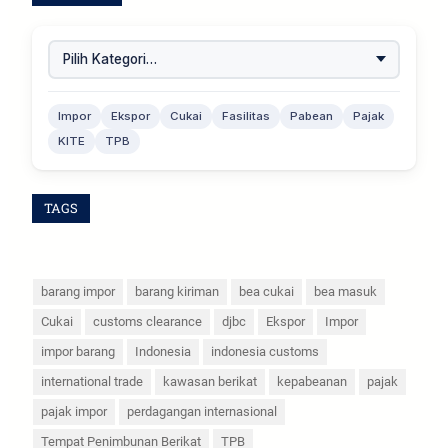
Impor
Ekspor
Cukai
Fasilitas
Pabean
Pajak
KITE
TPB
TAGS
barang impor
barang kiriman
bea cukai
bea masuk
Cukai
customs clearance
djbc
Ekspor
Impor
impor barang
Indonesia
indonesia customs
international trade
kawasan berikat
kepabeanan
pajak
pajak impor
perdagangan internasional
Tempat Penimbunan Berikat
TPB