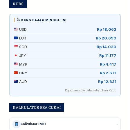
KURS
KURS PAJAK MINGGU INI
USD
Rp 18.062
EUR
Rp 20.690
SGD
Rp 14.030
JPY
Rp 11.177
MYR
Rp 4.417
CNY
Rp 2.671
AUD
Rp 12.631
Diperbarui otomatis setiap hari Rabu
KALKULATOR BEA CUKAI
›
Kalkulator IMEI