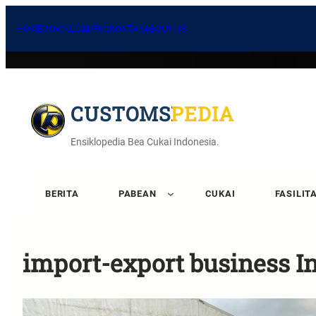
HOME
DOWNLOAD
FAQ
KONTAK
ABOUT US
CUSTOMSPEDIA
Ensiklopedia Bea Cukai Indonesia.
BERITA
PABEAN
CUKAI
FASILIT
import-export business I