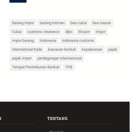
barang impor
barang kiriman
bea cukai
bea masuk
Cukai
customs clearance
djbc
Ekspor
Impor
impor barang
Indonesia
indonesia customs
international trade
kawasan berikat
kepabeanan
pajak
pajak impor
perdagangan internasional
Tempat Penimbunan Berikat
TPB
R
TENTANG