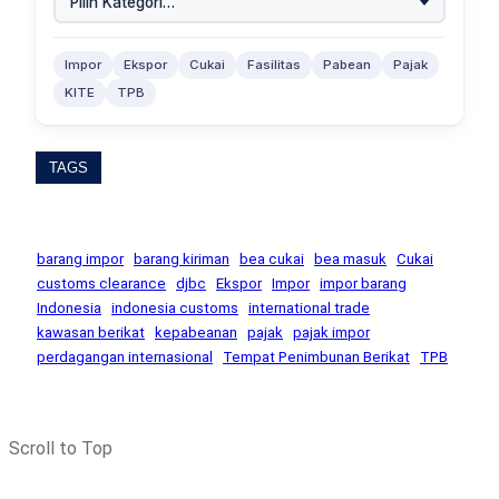
Impor
Ekspor
Cukai
Fasilitas
Pabean
Pajak
KITE
TPB
TAGS
barang impor
barang kiriman
bea cukai
bea masuk
Cukai
customs clearance
djbc
Ekspor
Impor
impor barang
Indonesia
indonesia customs
international trade
kawasan berikat
kepabeanan
pajak
pajak impor
perdagangan internasional
Tempat Penimbunan Berikat
TPB
Scroll to Top