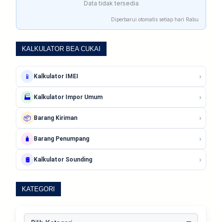
Data tidak tersedia
Diperbarui otomatis setiap hari Rabu
KALKULATOR BEA CUKAI
›
📱
Kalkulator IMEI
›
🏭
Kalkulator Impor Umum
›
📦
Barang Kiriman
›
🧳
Barang Penumpang
›
🛢️
Kalkulator Sounding
KATEGORI