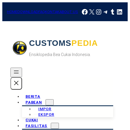
Skip
Facebook
X
Instagram
Telegra
Tumbl
Link
to
HOME
DOWNLOAD
FAQ
KONTAK
ABOUT US
content
CUSTOMSPEDIA
Ensiklopedia Bea Cukai Indonesia.
BERITA
PABEAN
IMPOR
EKSPOR
CUKAI
FASILITAS