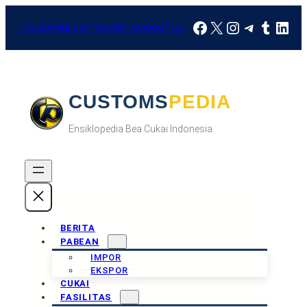
Skip
Facebook
X
Instagram
Telegra
Tumbl
Link
to
HOME
DOWNLOAD
FAQ
KONTAK
ABOUT US
content
CUSTOMSPEDIA
Ensiklopedia Bea Cukai Indonesia.
BERITA
PABEAN
IMPOR
EKSPOR
CUKAI
FASILITAS