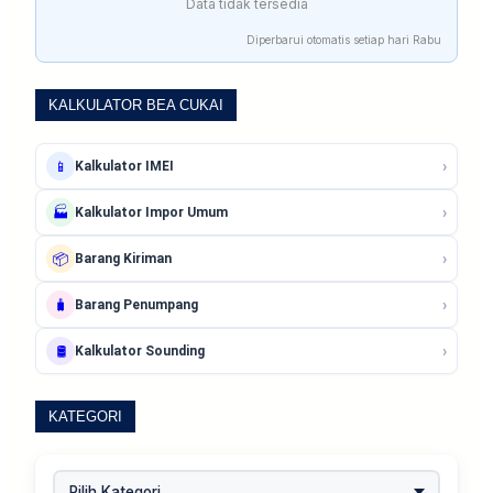
Data tidak tersedia
Diperbarui otomatis setiap hari Rabu
KALKULATOR BEA CUKAI
›
📱
Kalkulator IMEI
›
🏭
Kalkulator Impor Umum
›
📦
Barang Kiriman
›
🧳
Barang Penumpang
›
🛢️
Kalkulator Sounding
KATEGORI