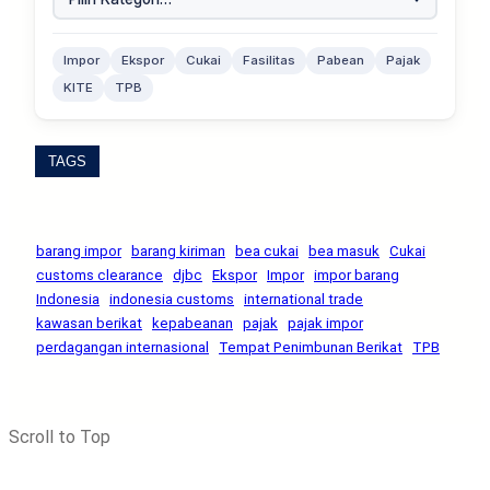
Impor
Ekspor
Cukai
Fasilitas
Pabean
Pajak
KITE
TPB
TAGS
barang impor
barang kiriman
bea cukai
bea masuk
Cukai
customs clearance
djbc
Ekspor
Impor
impor barang
Indonesia
indonesia customs
international trade
kawasan berikat
kepabeanan
pajak
pajak impor
perdagangan internasional
Tempat Penimbunan Berikat
TPB
Scroll to Top