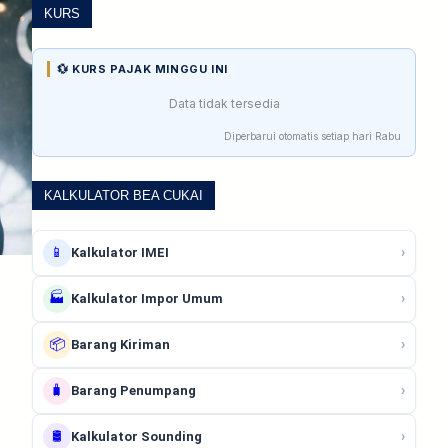
KURS
💱 KURS PAJAK MINGGU INI
Data tidak tersedia
Diperbarui otomatis setiap hari Rabu
KALKULATOR BEA CUKAI
📱
›
Kalkulator IMEI
🏭
›
Kalkulator Impor Umum
📦
›
Barang Kiriman
🧳
›
Barang Penumpang
🛢️
›
Kalkulator Sounding