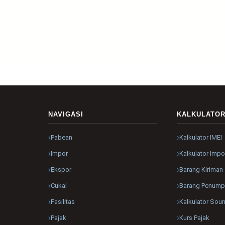
NAVIGASI
KALKULATO
Pabean
Kalkulator IMEI
Impor
Kalkulator Impo
Ekspor
Barang Kiriman
Cukai
Barang Penum
Fasilitas
Kalkulator Sou
Pajak
Kurs Pajak