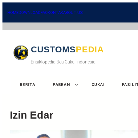
Skip
to
HOME
DOWNLOAD
FAQ
KONTAK
ABOUT US
content
CUSTOMSPEDIA
Ensiklopedia Bea Cukai Indonesia.
BERITA
PABEAN
CUKAI
FASILI
Izin Edar