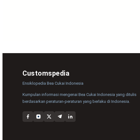
Customspedia
Ensiklopedia Bea Cukai Indonesia
Kumpulan informasi mengenai Bea Cukai Indonesia yang ditulis
berdasarkan peraturan-peraturan yang berlaku di Indonesia.