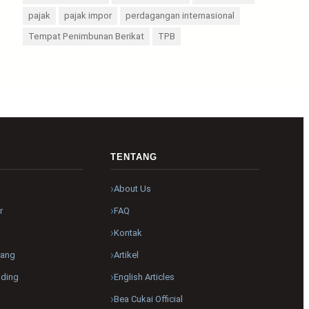
pajak
pajak impor
perdagangan internasional
Tempat Penimbunan Berikat
TPB
R
TENTANG
About Us
r
FAQ
Kontak
pang
Artikel
nding
English Articles
Bea Cukai Official