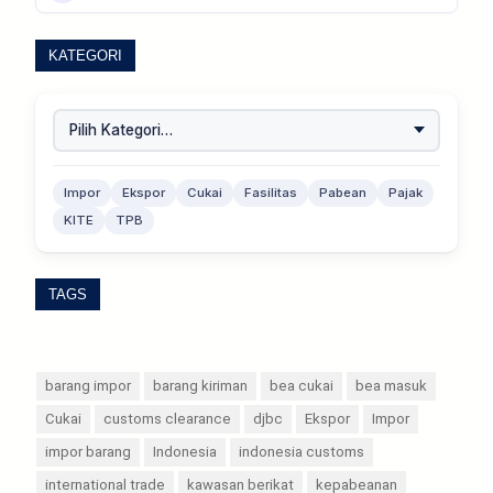
KATEGORI
Impor
Ekspor
Cukai
Fasilitas
Pabean
Pajak
KITE
TPB
TAGS
barang impor
barang kiriman
bea cukai
bea masuk
Cukai
customs clearance
djbc
Ekspor
Impor
impor barang
Indonesia
indonesia customs
international trade
kawasan berikat
kepabeanan