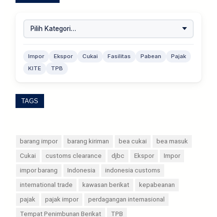
Impor
Ekspor
Cukai
Fasilitas
Pabean
Pajak
KITE
TPB
TAGS
barang impor
barang kiriman
bea cukai
bea masuk
Cukai
customs clearance
djbc
Ekspor
Impor
impor barang
Indonesia
indonesia customs
international trade
kawasan berikat
kepabeanan
pajak
pajak impor
perdagangan internasional
Tempat Penimbunan Berikat
TPB