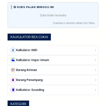
💱 KURS PAJAK MINGGU INI
Data tidak tersedia
Diperbarui otomatis setiap hari Rabu
KALKULATOR BEA CUKAI
›
📱
Kalkulator IMEI
›
🏭
Kalkulator Impor Umum
›
📦
Barang Kiriman
›
🧳
Barang Penumpang
›
🛢️
Kalkulator Sounding
KATEGORI