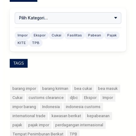
Impor
Ekspor
Cukai
Fasilitas
Pabean
Pajak
KITE
TPB
TAGS
barang impor
barang kiriman
bea cukai
bea masuk
Cukai
customs clearance
djbc
Ekspor
Impor
impor barang
Indonesia
indonesia customs
international trade
kawasan berikat
kepabeanan
pajak
pajak impor
perdagangan internasional
Tempat Penimbunan Berikat
TPB