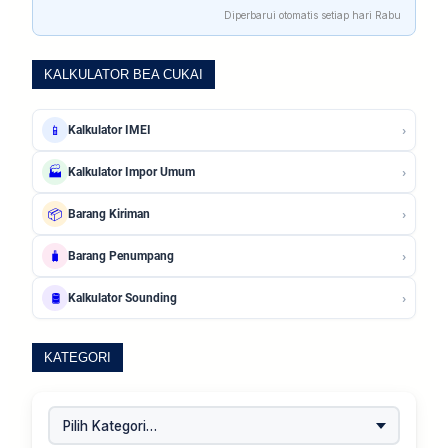
Diperbarui otomatis setiap hari Rabu
KALKULATOR BEA CUKAI
›
📱
Kalkulator IMEI
›
🏭
Kalkulator Impor Umum
›
📦
Barang Kiriman
›
🧳
Barang Penumpang
›
🛢️
Kalkulator Sounding
KATEGORI