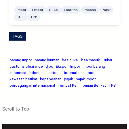
Impor
Ekspor
Cukai
Fasilitas
Pabean
Pajak
KITE
TPB
TAGS
barang impor
barang kiriman
bea cukai
bea masuk
Cukai
customs clearance
djbc
Ekspor
Impor
impor barang
Indonesia
indonesia customs
international trade
kawasan berikat
kepabeanan
pajak
pajak impor
perdagangan internasional
Tempat Penimbunan Berikat
TPB
Scroll to Top