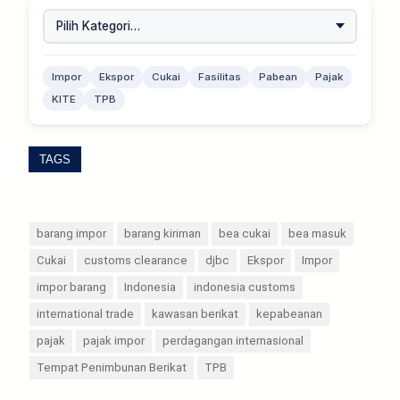
Impor
Ekspor
Cukai
Fasilitas
Pabean
Pajak
KITE
TPB
TAGS
barang impor
barang kiriman
bea cukai
bea masuk
Cukai
customs clearance
djbc
Ekspor
Impor
impor barang
Indonesia
indonesia customs
international trade
kawasan berikat
kepabeanan
pajak
pajak impor
perdagangan internasional
Tempat Penimbunan Berikat
TPB