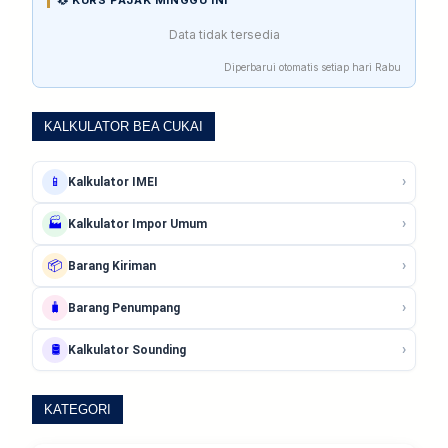
Data tidak tersedia
Diperbarui otomatis setiap hari Rabu
KALKULATOR BEA CUKAI
›
📱
Kalkulator IMEI
›
🏭
Kalkulator Impor Umum
›
📦
Barang Kiriman
›
🧳
Barang Penumpang
›
🛢️
Kalkulator Sounding
KATEGORI