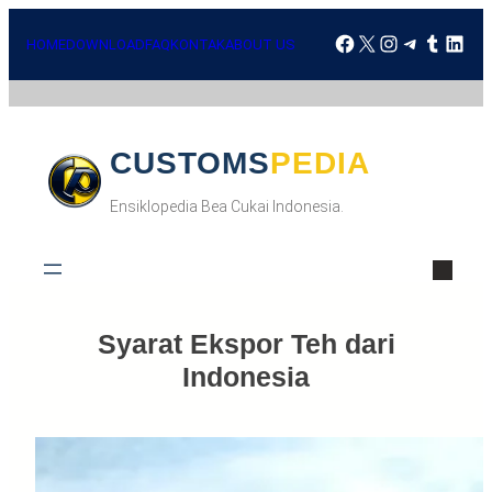
Skip
Facebook
X
Instagra
Telegr
Tumbl
Lin
to
HOME
DOWNLOAD
FAQ
KONTAK
ABOUT US
content
CUSTOMSPEDIA
Ensiklopedia Bea Cukai Indonesia.
Syarat Ekspor Teh dari
Indonesia