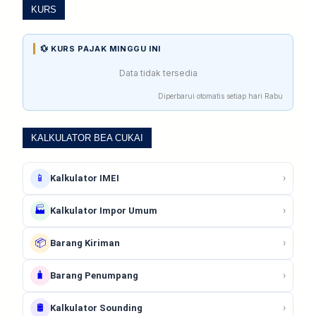
KURS
💱 KURS PAJAK MINGGU INI
Data tidak tersedia
Diperbarui otomatis setiap hari Rabu
KALKULATOR BEA CUKAI
📱
›
Kalkulator IMEI
🏭
›
Kalkulator Impor Umum
📦
›
Barang Kiriman
🧳
›
Barang Penumpang
🛢️
›
Kalkulator Sounding