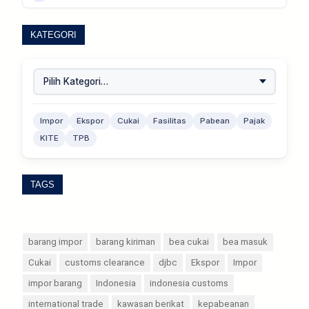
KATEGORI
Impor
Ekspor
Cukai
Fasilitas
Pabean
Pajak
KITE
TPB
TAGS
barang impor
barang kiriman
bea cukai
bea masuk
Cukai
customs clearance
djbc
Ekspor
Impor
impor barang
Indonesia
indonesia customs
international trade
kawasan berikat
kepabeanan