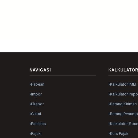
NAVIGASI
KALKULATO
Pabean
Kalkulator IMEI
Impor
Kalkulator Impo
Ekspor
Barang Kiriman
Cukai
Barang Penum
Fasilitas
Kalkulator Sou
Pajak
Kurs Pajak