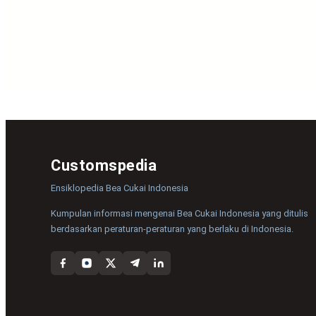
Customspedia
Ensiklopedia Bea Cukai Indonesia
Kumpulan informasi mengenai Bea Cukai Indonesia yang ditulis
berdasarkan peraturan-peraturan yang berlaku di Indonesia.