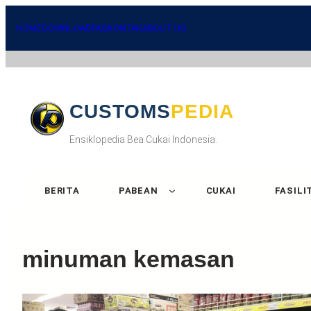
HOME
DOWNLOAD
FAQ
KONTAK
ABOUT US
CUSTOMSPEDIA
Ensiklopedia Bea Cukai Indonesia.
BERITA
PABEAN
CUKAI
FASILI
minuman kemasan