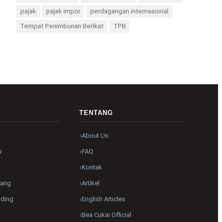
pajak
pajak impor
perdagangan internasional
Tempat Penimbunan Berikat
TPB
R
TENTANG
About Us
r
FAQ
Kontak
pang
Artikel
nding
English Articles
Bea Cukai Official