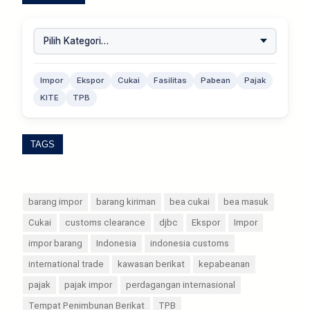
Impor
Ekspor
Cukai
Fasilitas
Pabean
Pajak
KITE
TPB
TAGS
barang impor
barang kiriman
bea cukai
bea masuk
Cukai
customs clearance
djbc
Ekspor
Impor
impor barang
Indonesia
indonesia customs
international trade
kawasan berikat
kepabeanan
pajak
pajak impor
perdagangan internasional
Tempat Penimbunan Berikat
TPB