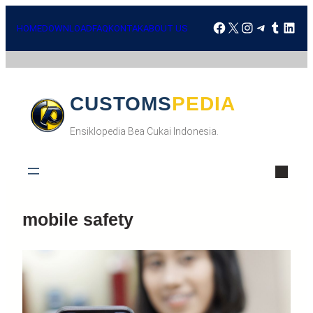
Skip
Facebook
X
Instagra
Telegr
Tumbl
Lin
to
HOME
DOWNLOAD
FAQ
KONTAK
ABOUT US
content
CUSTOMSPEDIA
Ensiklopedia Bea Cukai Indonesia.
mobile safety