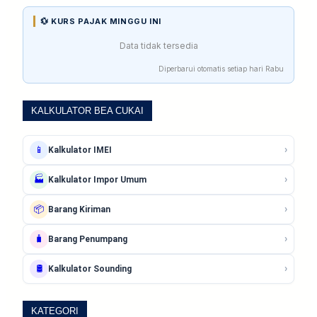
💱 KURS PAJAK MINGGU INI
Data tidak tersedia
Diperbarui otomatis setiap hari Rabu
KALKULATOR BEA CUKAI
›
📱
Kalkulator IMEI
›
🏭
Kalkulator Impor Umum
›
📦
Barang Kiriman
›
🧳
Barang Penumpang
›
🛢️
Kalkulator Sounding
KATEGORI