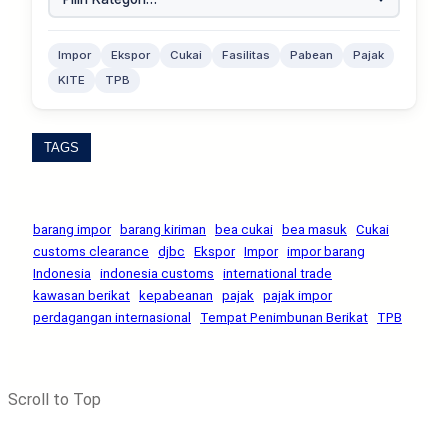
Impor
Ekspor
Cukai
Fasilitas
Pabean
Pajak
KITE
TPB
TAGS
barang impor
barang kiriman
bea cukai
bea masuk
Cukai
customs clearance
djbc
Ekspor
Impor
impor barang
Indonesia
indonesia customs
international trade
kawasan berikat
kepabeanan
pajak
pajak impor
perdagangan internasional
Tempat Penimbunan Berikat
TPB
Scroll to Top