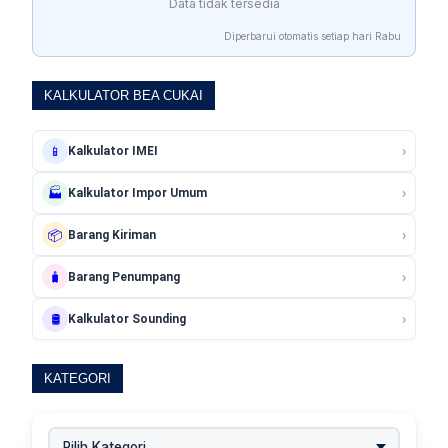
Data tidak tersedia
Diperbarui otomatis setiap hari Rabu
KALKULATOR BEA CUKAI
›
📱
Kalkulator IMEI
›
🏭
Kalkulator Impor Umum
›
📦
Barang Kiriman
›
🧳
Barang Penumpang
›
🛢️
Kalkulator Sounding
KATEGORI