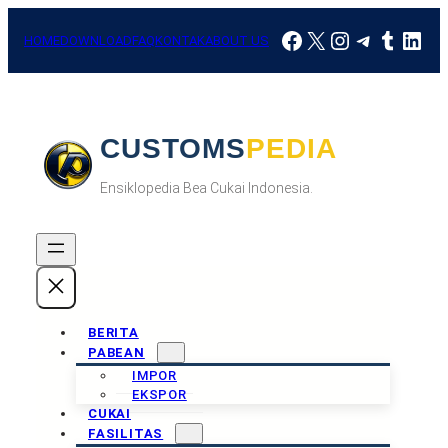
Skip
Facebook
X
Instagram
Telegra
Tumbl
Link
to
HOME
DOWNLOAD
FAQ
KONTAK
ABOUT US
content
CUSTOMSPEDIA
Ensiklopedia Bea Cukai Indonesia.
BERITA
PABEAN
IMPOR
EKSPOR
CUKAI
FASILITAS