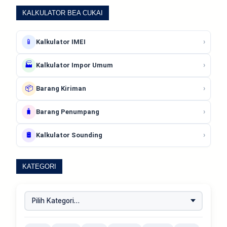
KALKULATOR BEA CUKAI
📱
›
Kalkulator IMEI
🏭
›
Kalkulator Impor Umum
📦
›
Barang Kiriman
🧳
›
Barang Penumpang
🛢️
›
Kalkulator Sounding
KATEGORI