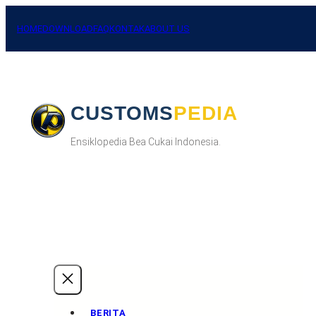
Skip
to
HOME
DOWNLOAD
FAQ
KONTAK
ABOUT US
content
CUSTOMSPEDIA
Ensiklopedia Bea Cukai Indonesia.
BERITA