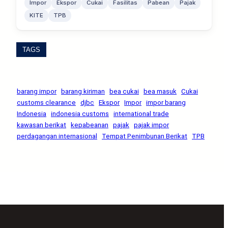
Impor
Ekspor
Cukai
Fasilitas
Pabean
Pajak
KITE
TPB
TAGS
barang impor
barang kiriman
bea cukai
bea masuk
Cukai
customs clearance
djbc
Ekspor
Impor
impor barang
Indonesia
indonesia customs
international trade
kawasan berikat
kepabeanan
pajak
pajak impor
perdagangan internasional
Tempat Penimbunan Berikat
TPB