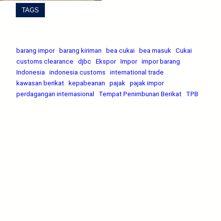
TAGS
barang impor
barang kiriman
bea cukai
bea masuk
Cukai
customs clearance
djbc
Ekspor
Impor
impor barang
Indonesia
indonesia customs
international trade
kawasan berikat
kepabeanan
pajak
pajak impor
perdagangan internasional
Tempat Penimbunan Berikat
TPB