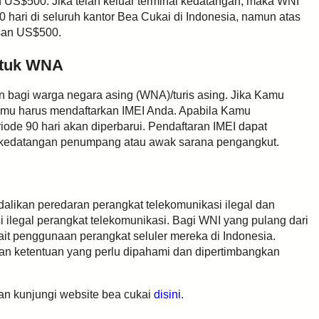
US$500. Jika telah keluar terminal kedatangan, maka WNI
 hari di seluruh kantor Bea Cukai di Indonesia, namun atas
asan US$500.
ntuk WNA
n bagi warga negara asing (WNA)/turis asing. Jika Kamu
 Kamu harus mendaftarkan IMEI Anda. Apabila Kamu
ode 90 hari akan diperbarui. Pendaftaran IMEI dapat
ah kedatangan penumpang atau awak sarana pengangkut.
dalikan peredaran perangkat telekomunikasi ilegal dan
ilegal perangkat telekomunikasi. Bagi WNI yang pulang dari
rkait penggunaan perangkat seluler mereka di Indonesia.
dan ketentuan yang perlu dipahami dan dipertimbangkan
kan kunjungi website bea cukai
disini
.