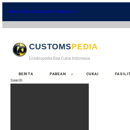
HOME
DOWNLOAD
FAQ
KONTAK
ABOUT US
CUSTOMSPEDIA
Ensiklopedia Bea Cukai Indonesia.
BERITA
PABEAN
CUKAI
FASILI
Search