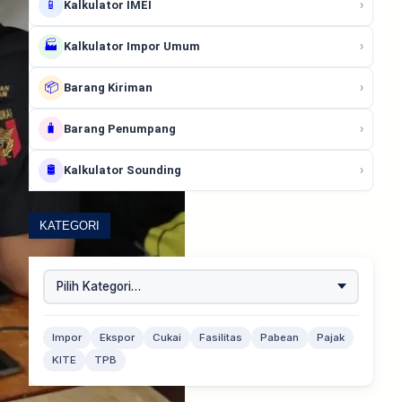
📱
›
Kalkulator IMEI
🏭
›
Kalkulator Impor Umum
📦
›
Barang Kiriman
🧳
›
Barang Penumpang
🛢️
›
Kalkulator Sounding
KATEGORI
Impor
Ekspor
Cukai
Fasilitas
Pabean
Pajak
KITE
TPB