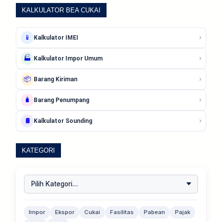
KALKULATOR BEA CUKAI
›
📱
Kalkulator IMEI
›
🏭
Kalkulator Impor Umum
›
📦
Barang Kiriman
›
🧳
Barang Penumpang
›
🛢️
Kalkulator Sounding
KATEGORI
Impor
Ekspor
Cukai
Fasilitas
Pabean
Pajak