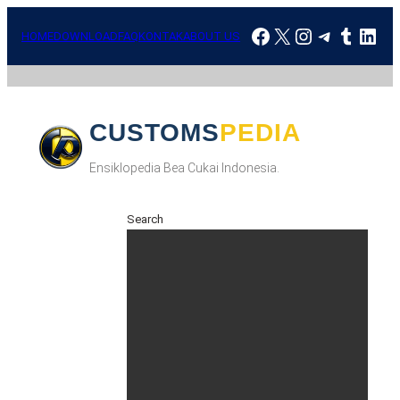
HOME
DOWNLOAD
FAQ
KONTAK
ABOUT US
CUSTOMSPEDIA
Ensiklopedia Bea Cukai Indonesia.
Search