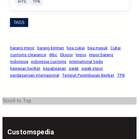
KITE
TPB
TAGS
barang impor
barang kiriman
bea cukai
bea masuk
Cukai
customs clearance
djbc
Ekspor
Impor
impor barang
Indonesia
indonesia customs
international trade
kawasan berikat
kepabeanan
pajak
pajak impor
perdagangan internasional
Tempat Penimbunan Berikat
TPB
Scroll to Top
Customspedia