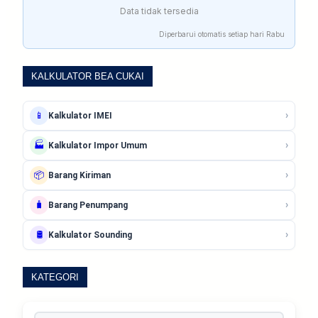
Data tidak tersedia
Diperbarui otomatis setiap hari Rabu
KALKULATOR BEA CUKAI
›
📱
Kalkulator IMEI
›
🏭
Kalkulator Impor Umum
›
📦
Barang Kiriman
›
🧳
Barang Penumpang
›
🛢️
Kalkulator Sounding
KATEGORI