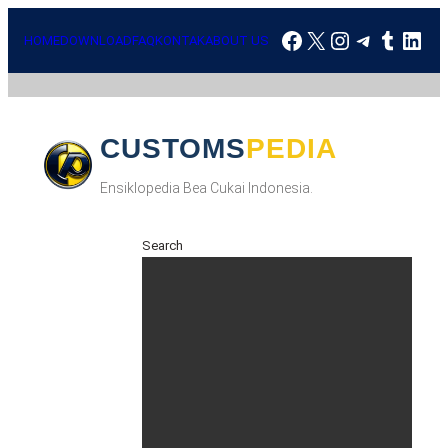
HOME
DOWNLOAD
FAQ
KONTAK
ABOUT US
CUSTOMSPEDIA
Ensiklopedia Bea Cukai Indonesia.
Search