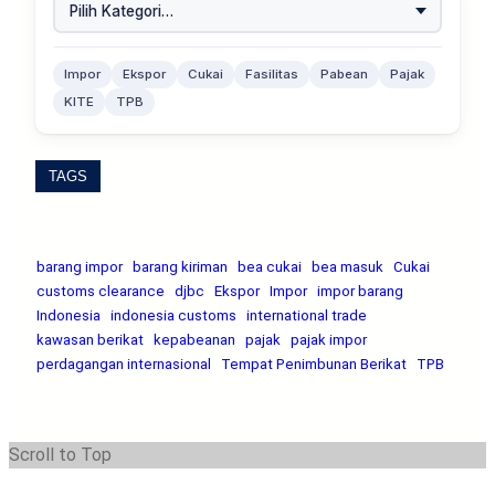
Impor
Ekspor
Cukai
Fasilitas
Pabean
Pajak
KITE
TPB
TAGS
barang impor
barang kiriman
bea cukai
bea masuk
Cukai
customs clearance
djbc
Ekspor
Impor
impor barang
Indonesia
indonesia customs
international trade
kawasan berikat
kepabeanan
pajak
pajak impor
perdagangan internasional
Tempat Penimbunan Berikat
TPB
Scroll to Top