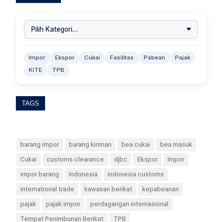
Impor
Ekspor
Cukai
Fasilitas
Pabean
Pajak
KITE
TPB
TAGS
barang impor
barang kiriman
bea cukai
bea masuk
Cukai
customs clearance
djbc
Ekspor
Impor
impor barang
Indonesia
indonesia customs
international trade
kawasan berikat
kepabeanan
pajak
pajak impor
perdagangan internasional
Tempat Penimbunan Berikat
TPB