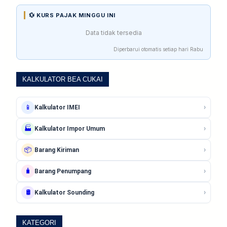
💱 KURS PAJAK MINGGU INI
Data tidak tersedia
Diperbarui otomatis setiap hari Rabu
KALKULATOR BEA CUKAI
›
📱
Kalkulator IMEI
›
🏭
Kalkulator Impor Umum
›
📦
Barang Kiriman
›
🧳
Barang Penumpang
›
🛢️
Kalkulator Sounding
KATEGORI