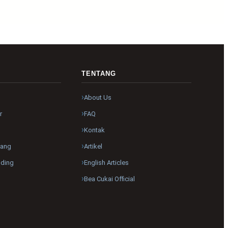
R
TENTANG
About Us
r
FAQ
Kontak
pang
Artikel
nding
English Articles
Bea Cukai Official