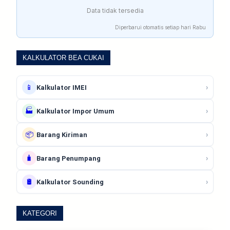
Data tidak tersedia
Diperbarui otomatis setiap hari Rabu
KALKULATOR BEA CUKAI
📱
›
Kalkulator IMEI
🏭
›
Kalkulator Impor Umum
📦
›
Barang Kiriman
🧳
›
Barang Penumpang
🛢️
›
Kalkulator Sounding
KATEGORI