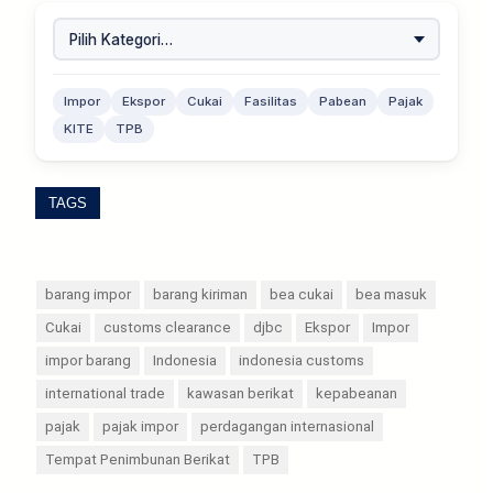
Impor
Ekspor
Cukai
Fasilitas
Pabean
Pajak
KITE
TPB
TAGS
barang impor
barang kiriman
bea cukai
bea masuk
Cukai
customs clearance
djbc
Ekspor
Impor
impor barang
Indonesia
indonesia customs
international trade
kawasan berikat
kepabeanan
pajak
pajak impor
perdagangan internasional
Tempat Penimbunan Berikat
TPB