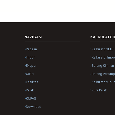
NAVIGASI
KALKULATO
Pabean
Kalkulator IMEI
Impor
Kalkulator Impo
Ekspor
Barang Kiriman
Cukai
Barang Penum
Fasilitas
Kalkulator Sou
Pajak
Kurs Pajak
KUPAS
Download