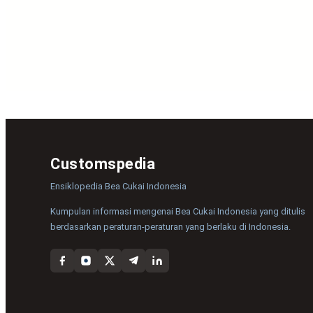
Customspedia
Ensiklopedia Bea Cukai Indonesia
Kumpulan informasi mengenai Bea Cukai Indonesia yang ditulis
berdasarkan peraturan-peraturan yang berlaku di Indonesia.