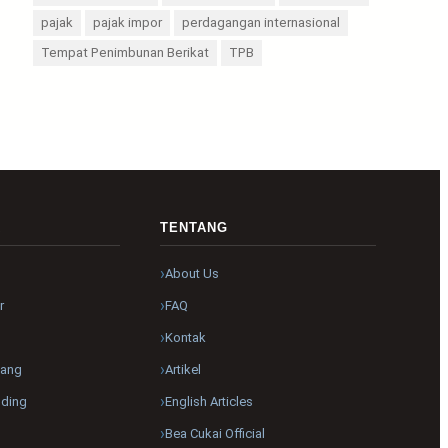
pajak
pajak impor
perdagangan internasional
Tempat Penimbunan Berikat
TPB
R
TENTANG
About Us
r
FAQ
Kontak
pang
Artikel
nding
English Articles
Bea Cukai Official