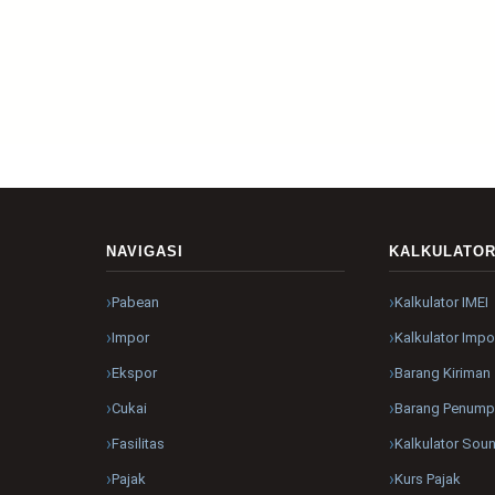
NAVIGASI
KALKULATO
Pabean
Kalkulator IMEI
Impor
Kalkulator Impo
Ekspor
Barang Kiriman
Cukai
Barang Penum
Fasilitas
Kalkulator Sou
Pajak
Kurs Pajak