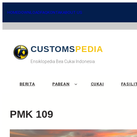
HOME
DOWNLOAD
FAQ
KONTAK
ABOUT US
CUSTOMSPEDIA
Ensiklopedia Bea Cukai Indonesia.
BERITA
PABEAN
CUKAI
FASILI
PMK 109