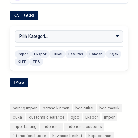
KATEGORI
Impor
Ekspor
Cukai
Fasilitas
Pabean
Pajak
KITE
TPB
TAGS
barang impor
barang kiriman
bea cukai
bea masuk
Cukai
customs clearance
djbc
Ekspor
Impor
impor barang
Indonesia
indonesia customs
international trade
kawasan berikat
kepabeanan