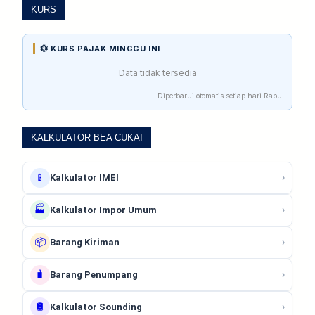
KURS
💱 KURS PAJAK MINGGU INI
Data tidak tersedia
Diperbarui otomatis setiap hari Rabu
KALKULATOR BEA CUKAI
📱
›
Kalkulator IMEI
🏭
›
Kalkulator Impor Umum
📦
›
Barang Kiriman
🧳
›
Barang Penumpang
🛢️
›
Kalkulator Sounding