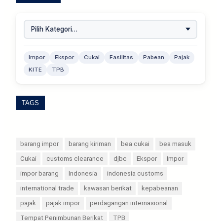
Impor
Ekspor
Cukai
Fasilitas
Pabean
Pajak
KITE
TPB
TAGS
barang impor
barang kiriman
bea cukai
bea masuk
Cukai
customs clearance
djbc
Ekspor
Impor
impor barang
Indonesia
indonesia customs
international trade
kawasan berikat
kepabeanan
pajak
pajak impor
perdagangan internasional
Tempat Penimbunan Berikat
TPB