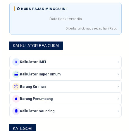
💱 KURS PAJAK MINGGU INI
Data tidak tersedia
Diperbarui otomatis setiap hari Rabu
KALKULATOR BEA CUKAI
›
📱
Kalkulator IMEI
›
🏭
Kalkulator Impor Umum
›
📦
Barang Kiriman
›
🧳
Barang Penumpang
›
🛢️
Kalkulator Sounding
KATEGORI