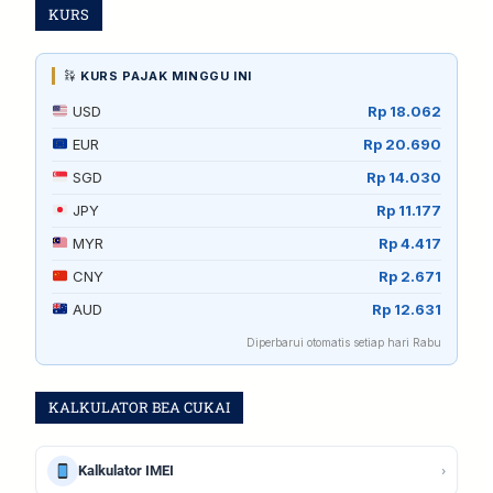
KURS
KURS PAJAK MINGGU INI
USD
Rp 18.062
EUR
Rp 20.690
SGD
Rp 14.030
JPY
Rp 11.177
MYR
Rp 4.417
CNY
Rp 2.671
AUD
Rp 12.631
Diperbarui otomatis setiap hari Rabu
KALKULATOR BEA CUKAI
›
Kalkulator IMEI