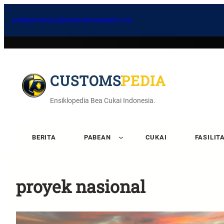
HOME
DOWNLOAD
FAQ
KONTAK
ABOUT US
CUSTOMSPEDIA
Ensiklopedia Bea Cukai Indonesia.
BERITA
PABEAN
CUKAI
FASILIT
proyek nasional