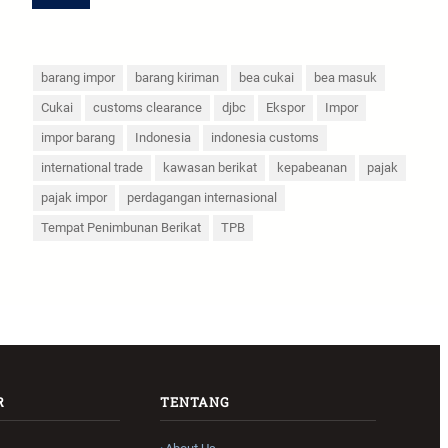
barang impor
barang kiriman
bea cukai
bea masuk
Cukai
customs clearance
djbc
Ekspor
Impor
impor barang
Indonesia
indonesia customs
international trade
kawasan berikat
kepabeanan
pajak
pajak impor
perdagangan internasional
Tempat Penimbunan Berikat
TPB
R
TENTANG