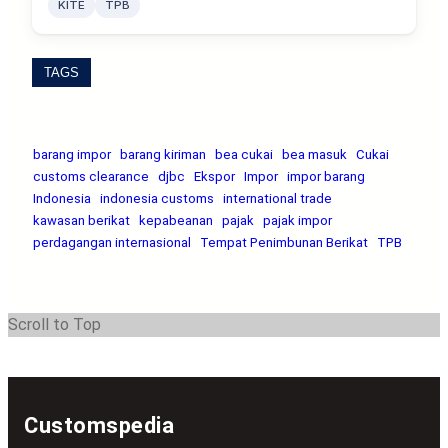
KITE
TPB
TAGS
barang impor
barang kiriman
bea cukai
bea masuk
Cukai
customs clearance
djbc
Ekspor
Impor
impor barang
Indonesia
indonesia customs
international trade
kawasan berikat
kepabeanan
pajak
pajak impor
perdagangan internasional
Tempat Penimbunan Berikat
TPB
Scroll to Top
Customspedia