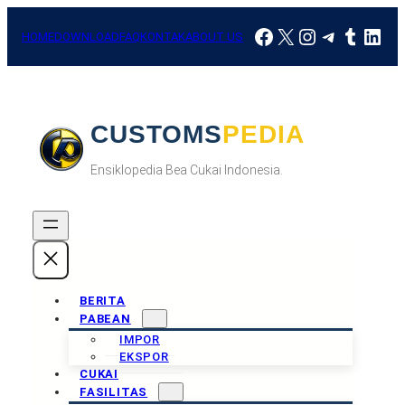
Skip
Facebook
X
Instagram
Telegra
Tumbl
Link
to
HOME
DOWNLOAD
FAQ
KONTAK
ABOUT US
content
CUSTOMSPEDIA
Ensiklopedia Bea Cukai Indonesia.
BERITA
PABEAN
IMPOR
EKSPOR
CUKAI
FASILITAS