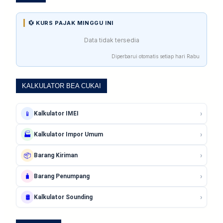
💱 KURS PAJAK MINGGU INI
Data tidak tersedia
Diperbarui otomatis setiap hari Rabu
KALKULATOR BEA CUKAI
›
📱
Kalkulator IMEI
›
🏭
Kalkulator Impor Umum
›
📦
Barang Kiriman
›
🧳
Barang Penumpang
›
🛢️
Kalkulator Sounding