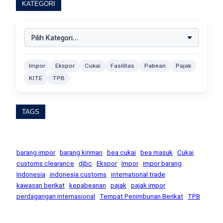
KATEGORI
Impor
Ekspor
Cukai
Fasilitas
Pabean
Pajak
KITE
TPB
TAGS
barang impor
barang kiriman
bea cukai
bea masuk
Cukai
customs clearance
djbc
Ekspor
Impor
impor barang
Indonesia
indonesia customs
international trade
kawasan berikat
kepabeanan
pajak
pajak impor
perdagangan internasional
Tempat Penimbunan Berikat
TPB