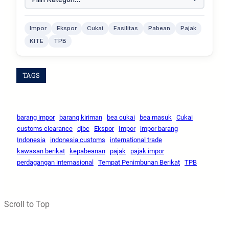
Impor
Ekspor
Cukai
Fasilitas
Pabean
Pajak
KITE
TPB
TAGS
barang impor
barang kiriman
bea cukai
bea masuk
Cukai
customs clearance
djbc
Ekspor
Impor
impor barang
Indonesia
indonesia customs
international trade
kawasan berikat
kepabeanan
pajak
pajak impor
perdagangan internasional
Tempat Penimbunan Berikat
TPB
Scroll to Top