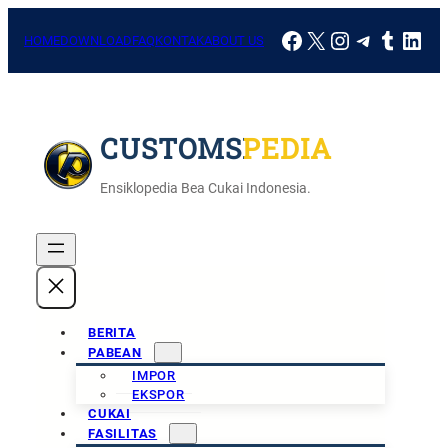
Skip
Facebook
X
Instagram
Telegra
Tumbl
Link
to
HOME
DOWNLOAD
FAQ
KONTAK
ABOUT US
content
CUSTOMSPEDIA
Ensiklopedia Bea Cukai Indonesia.
BERITA
PABEAN
IMPOR
EKSPOR
CUKAI
FASILITAS