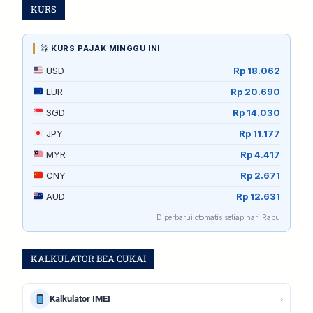
KURS
KURS PAJAK MINGGU INI
USD
Rp 18.062
EUR
Rp 20.690
SGD
Rp 14.030
JPY
Rp 11.177
MYR
Rp 4.417
CNY
Rp 2.671
AUD
Rp 12.631
Diperbarui otomatis setiap hari Rabu
KALKULATOR BEA CUKAI
›
Kalkulator IMEI