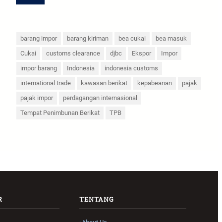
barang impor
barang kiriman
bea cukai
bea masuk
Cukai
customs clearance
djbc
Ekspor
Impor
impor barang
Indonesia
indonesia customs
international trade
kawasan berikat
kepabeanan
pajak
pajak impor
perdagangan internasional
Tempat Penimbunan Berikat
TPB
R
TENTANG