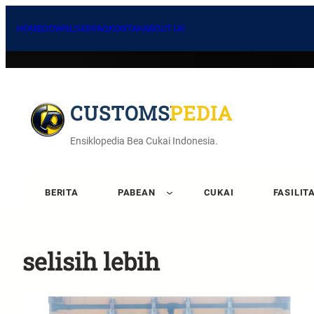
HOME
DOWNLOAD
FAQ
KONTAK
ABOUT US
CUSTOMSPEDIA
Ensiklopedia Bea Cukai Indonesia.
BERITA
PABEAN
CUKAI
FASILIT
selisih lebih