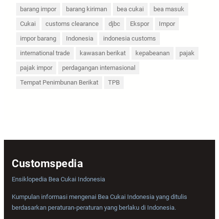
barang impor
barang kiriman
bea cukai
bea masuk
Cukai
customs clearance
djbc
Ekspor
Impor
impor barang
Indonesia
indonesia customs
international trade
kawasan berikat
kepabeanan
pajak
pajak impor
perdagangan internasional
Tempat Penimbunan Berikat
TPB
Customspedia
Ensiklopedia Bea Cukai Indonesia
Kumpulan informasi mengenai Bea Cukai Indonesia yang ditulis
berdasarkan peraturan-peraturan yang berlaku di Indonesia.