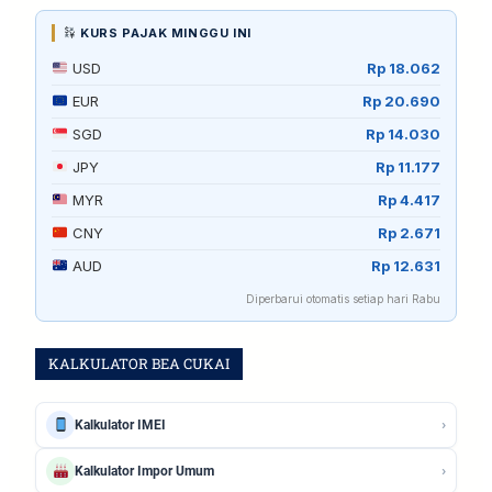
KURS PAJAK MINGGU INI
USD
Rp 18.062
EUR
Rp 20.690
SGD
Rp 14.030
JPY
Rp 11.177
MYR
Rp 4.417
CNY
Rp 2.671
AUD
Rp 12.631
Diperbarui otomatis setiap hari Rabu
KALKULATOR BEA CUKAI
›
Kalkulator IMEI
›
Kalkulator Impor Umum