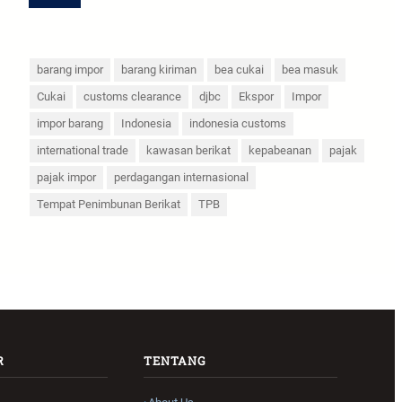
barang impor
barang kiriman
bea cukai
bea masuk
Cukai
customs clearance
djbc
Ekspor
Impor
impor barang
Indonesia
indonesia customs
international trade
kawasan berikat
kepabeanan
pajak
pajak impor
perdagangan internasional
Tempat Penimbunan Berikat
TPB
R
TENTANG