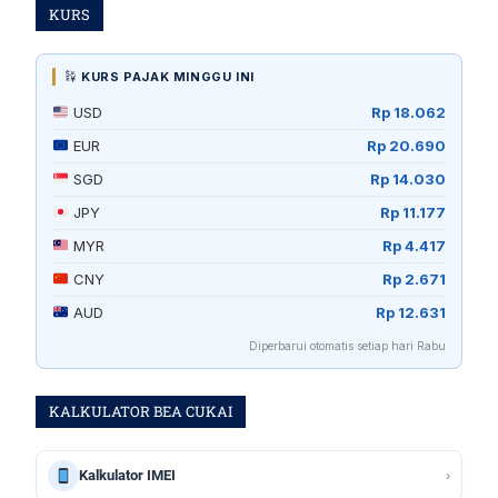
KURS
KURS PAJAK MINGGU INI
USD
Rp 18.062
EUR
Rp 20.690
SGD
Rp 14.030
JPY
Rp 11.177
MYR
Rp 4.417
CNY
Rp 2.671
AUD
Rp 12.631
Diperbarui otomatis setiap hari Rabu
KALKULATOR BEA CUKAI
›
Kalkulator IMEI