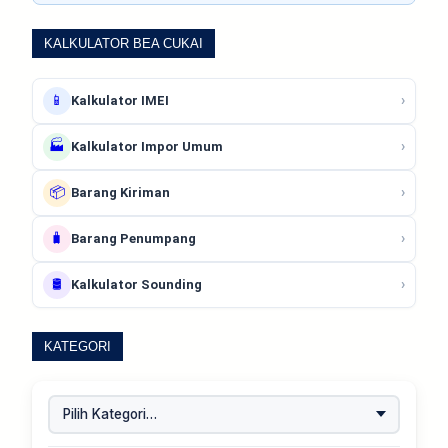
KALKULATOR BEA CUKAI
📱
›
Kalkulator IMEI
🏭
›
Kalkulator Impor Umum
📦
›
Barang Kiriman
🧳
›
Barang Penumpang
🛢️
›
Kalkulator Sounding
KATEGORI