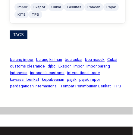
Impor
Ekspor
Cukai
Fasilitas
Pabean
Pajak
KITE
TPB
TAGS
barang impor
barang kiriman
bea cukai
bea masuk
Cukai
customs clearance
djbc
Ekspor
Impor
impor barang
Indonesia
indonesia customs
international trade
kawasan berikat
kepabeanan
pajak
pajak impor
perdagangan internasional
Tempat Penimbunan Berikat
TPB