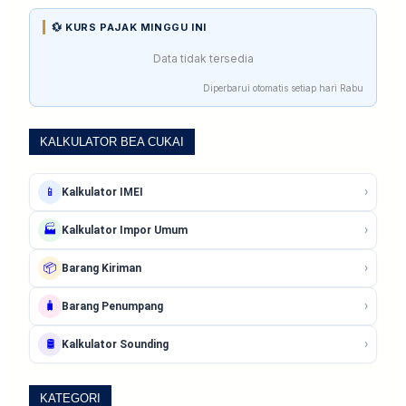
💱 KURS PAJAK MINGGU INI
Data tidak tersedia
Diperbarui otomatis setiap hari Rabu
KALKULATOR BEA CUKAI
›
📱
Kalkulator IMEI
›
🏭
Kalkulator Impor Umum
›
📦
Barang Kiriman
›
🧳
Barang Penumpang
›
🛢️
Kalkulator Sounding
KATEGORI