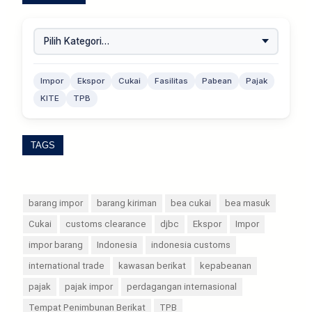
Impor
Ekspor
Cukai
Fasilitas
Pabean
Pajak
KITE
TPB
TAGS
barang impor
barang kiriman
bea cukai
bea masuk
Cukai
customs clearance
djbc
Ekspor
Impor
impor barang
Indonesia
indonesia customs
international trade
kawasan berikat
kepabeanan
pajak
pajak impor
perdagangan internasional
Tempat Penimbunan Berikat
TPB