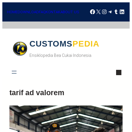
HOME
DOWNLOAD
FAQ
KONTAK
ABOUT US
CUSTOMSPEDIA
Ensiklopedia Bea Cukai Indonesia.
tarif ad valorem