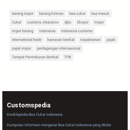
barang impor
barang kiriman
bea cukai
bea masuk
Cukai
customs clearance
djbc
Ekspor
Impor
impor barang
Indonesia
indonesia customs
international trade
kawasan berikat
kepabeanan
pajak
pajak impor
perdagangan internasional
Tempat Penimbunan Berikat
TPB
Customspedia
Ensiklopedia Bea Cukai Indonesia
Kumpulan informasi mengenai Bea Cukai Indonesia yang ditulis