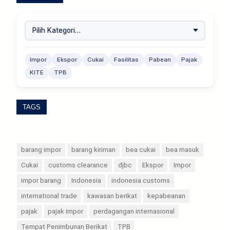
Impor
Ekspor
Cukai
Fasilitas
Pabean
Pajak
KITE
TPB
TAGS
barang impor
barang kiriman
bea cukai
bea masuk
Cukai
customs clearance
djbc
Ekspor
Impor
impor barang
Indonesia
indonesia customs
international trade
kawasan berikat
kepabeanan
pajak
pajak impor
perdagangan internasional
Tempat Penimbunan Berikat
TPB