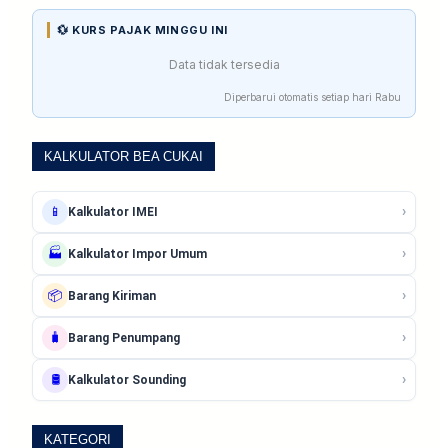
💱 KURS PAJAK MINGGU INI
Data tidak tersedia
Diperbarui otomatis setiap hari Rabu
KALKULATOR BEA CUKAI
›
📱
Kalkulator IMEI
›
🏭
Kalkulator Impor Umum
›
📦
Barang Kiriman
›
🧳
Barang Penumpang
›
🛢️
Kalkulator Sounding
KATEGORI