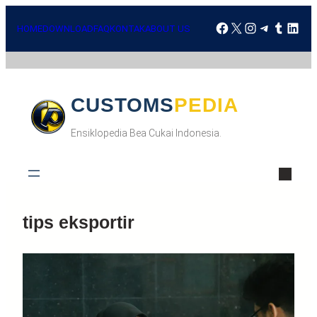
HOME
DOWNLOAD
FAQ
KONTAK
ABOUT US
CUSTOMSPEDIA
Ensiklopedia Bea Cukai Indonesia.
tips eksportir