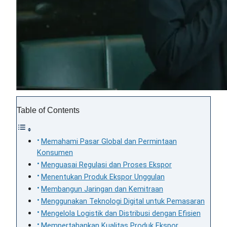
Table of Contents
Memahami Pasar Global dan Permintaan
Konsumen
Menguasai Regulasi dan Proses Ekspor
Menentukan Produk Ekspor Unggulan
Membangun Jaringan dan Kemitraan
Menggunakan Teknologi Digital untuk Pemasaran
Mengelola Logistik dan Distribusi dengan Efisien
Mempertahankan Kualitas Produk Ekspor