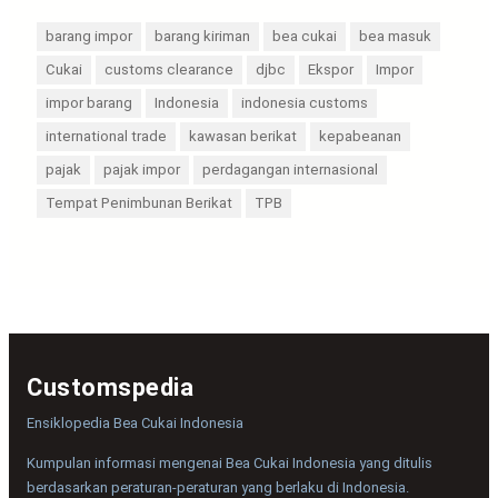
barang impor
barang kiriman
bea cukai
bea masuk
Cukai
customs clearance
djbc
Ekspor
Impor
impor barang
Indonesia
indonesia customs
international trade
kawasan berikat
kepabeanan
pajak
pajak impor
perdagangan internasional
Tempat Penimbunan Berikat
TPB
Customspedia
Ensiklopedia Bea Cukai Indonesia
Kumpulan informasi mengenai Bea Cukai Indonesia yang ditulis
berdasarkan peraturan-peraturan yang berlaku di Indonesia.