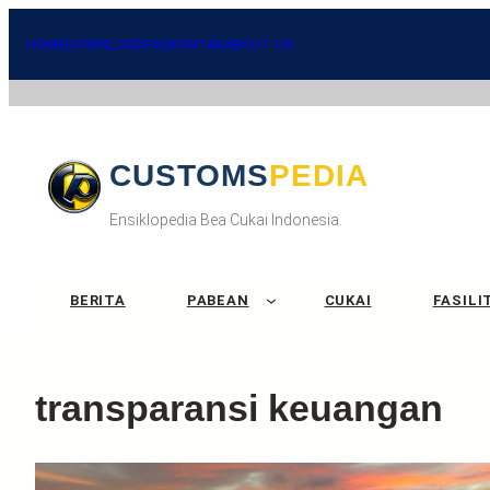
Skip
to
HOME
DOWNLOAD
FAQ
KONTAK
ABOUT US
content
CUSTOMSPEDIA
Ensiklopedia Bea Cukai Indonesia.
BERITA
PABEAN
CUKAI
FASILI
transparansi keuangan