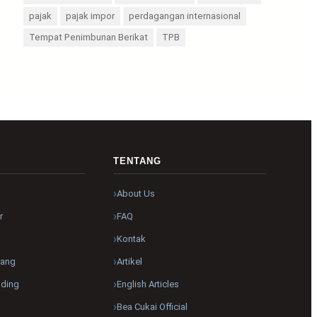
pajak
pajak impor
perdagangan internasional
Tempat Penimbunan Berikat
TPB
R
TENTANG
About Us
r
FAQ
Kontak
pang
Artikel
nding
English Articles
Bea Cukai Official