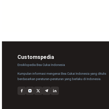
Customspedia
Ensiklopedia Bea Cukai Indonesia
Kumpulan informasi mengenai Bea Cukai Indonesia yang ditulis
berdasarkan peraturan-peraturan yang berlaku di Indonesia.