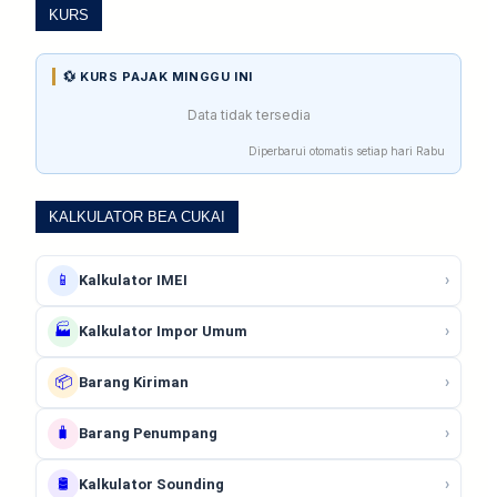
KURS
💱 KURS PAJAK MINGGU INI
Data tidak tersedia
Diperbarui otomatis setiap hari Rabu
KALKULATOR BEA CUKAI
📱
›
Kalkulator IMEI
🏭
›
Kalkulator Impor Umum
📦
›
Barang Kiriman
🧳
›
Barang Penumpang
🛢️
›
Kalkulator Sounding