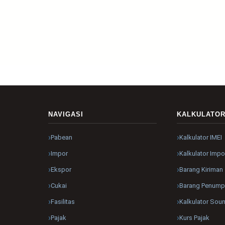
NAVIGASI
KALKULATO
Pabean
Kalkulator IMEI
Impor
Kalkulator Impo
Ekspor
Barang Kiriman
Cukai
Barang Penum
Fasilitas
Kalkulator Sou
Pajak
Kurs Pajak