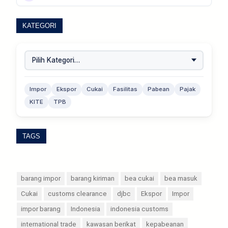
KATEGORI
Impor
Ekspor
Cukai
Fasilitas
Pabean
Pajak
KITE
TPB
TAGS
barang impor
barang kiriman
bea cukai
bea masuk
Cukai
customs clearance
djbc
Ekspor
Impor
impor barang
Indonesia
indonesia customs
international trade
kawasan berikat
kepabeanan