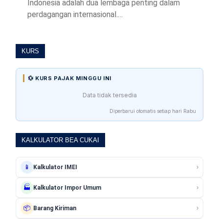
Indonesia adalah dua lembaga penting dalam
perdagangan internasional.…
KURS
💱 KURS PAJAK MINGGU INI
Data tidak tersedia
Diperbarui otomatis setiap hari Rabu
KALKULATOR BEA CUKAI
›
📱
Kalkulator IMEI
›
🏭
Kalkulator Impor Umum
›
📦
Barang Kiriman