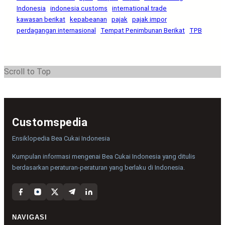
Indonesia
indonesia customs
international trade
kawasan berikat
kepabeanan
pajak
pajak impor
perdagangan internasional
Tempat Penimbunan Berikat
TPB
Scroll to Top
Customspedia
Ensiklopedia Bea Cukai Indonesia
Kumpulan informasi mengenai Bea Cukai Indonesia yang ditulis
berdasarkan peraturan-peraturan yang berlaku di Indonesia.
NAVIGASI