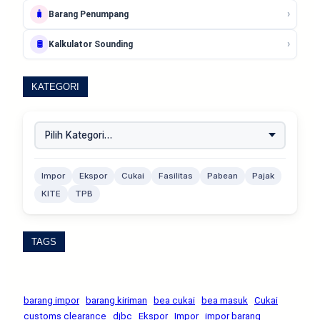
›
🧳
Barang Penumpang
›
🛢️
Kalkulator Sounding
KATEGORI
Impor
Ekspor
Cukai
Fasilitas
Pabean
Pajak
KITE
TPB
TAGS
barang impor
barang kiriman
bea cukai
bea masuk
Cukai
customs clearance
djbc
Ekspor
Impor
impor barang