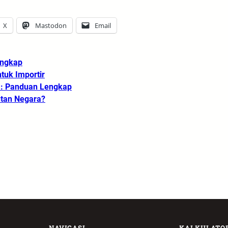
X
Mastodon
Email
engkap
uk Importir
a: Panduan Lengkap
tan Negara?
NAVIGASI
KALKULATO