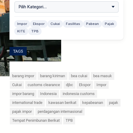
Impor
Ekspor
Cukai
Fasilitas
Pabean
Pajak
KITE
TPB
TAGS
barang impor
barang kiriman
bea cukai
bea masuk
Cukai
customs clearance
djbc
Ekspor
Impor
impor barang
Indonesia
indonesia customs
international trade
kawasan berikat
kepabeanan
pajak
pajak impor
perdagangan internasional
Tempat Penimbunan Berikat
TPB