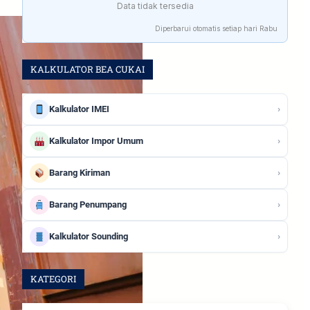
Data tidak tersedia
Diperbarui otomatis setiap hari Rabu
KALKULATOR BEA CUKAI
›
Kalkulator IMEI
›
Kalkulator Impor Umum
›
Barang Kiriman
›
Barang Penumpang
›
Kalkulator Sounding
KATEGORI