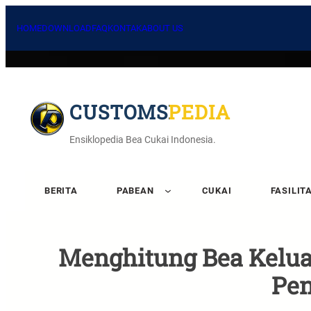
HOME
DOWNLOAD
FAQ
KONTAK
ABOUT US
CUSTOMSPEDIA
Ensiklopedia Bea Cukai Indonesia.
BERITA
PABEAN
CUKAI
FASILIT
Menghitung Bea Kelua
Pe