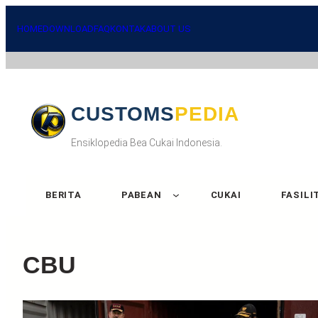
Skip
to
HOME
DOWNLOAD
FAQ
KONTAK
ABOUT US
content
CUSTOMSPEDIA
Ensiklopedia Bea Cukai Indonesia.
BERITA
PABEAN
CUKAI
FASILI
CBU