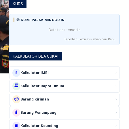
KURS
💱 KURS PAJAK MINGGU INI
Data tidak tersedia
Diperbarui otomatis setiap hari Rabu
KALKULATOR BEA CUKAI
📱
›
Kalkulator IMEI
🏭
›
Kalkulator Impor Umum
📦
›
Barang Kiriman
🧳
›
Barang Penumpang
🛢️
›
Kalkulator Sounding