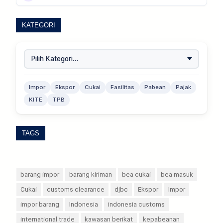
KATEGORI
Impor
Ekspor
Cukai
Fasilitas
Pabean
Pajak
KITE
TPB
TAGS
barang impor
barang kiriman
bea cukai
bea masuk
Cukai
customs clearance
djbc
Ekspor
Impor
impor barang
Indonesia
indonesia customs
international trade
kawasan berikat
kepabeanan