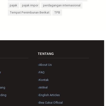
pajak
pajak impor
perdagangan internasional
Tempat Penimbunan Berikat
TPB
R
TENTANG
About Us
r
FAQ
Kontak
pang
Artikel
nding
English Articles
Bea Cukai Official