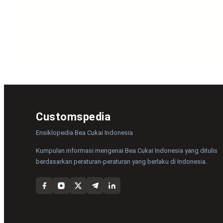
Customspedia
Ensiklopedia Bea Cukai Indonesia
Kumpulan informasi mengenai Bea Cukai Indonesia yang ditulis
berdasarkan peraturan-peraturan yang berlaku di Indonesia.