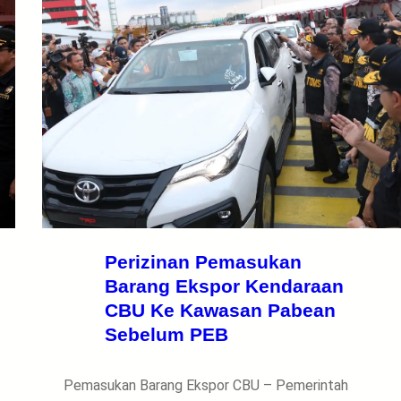
Perizinan Pemasukan
Barang Ekspor Kendaraan
CBU Ke Kawasan Pabean
Sebelum PEB
Pemasukan Barang Ekspor CBU – Pemerintah