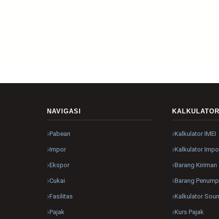
NAVIGASI
KALKULATO
Pabean
Kalkulator IMEI
Impor
Kalkulator Impo
Ekspor
Barang Kiriman
Cukai
Barang Penum
Fasilitas
Kalkulator Sou
Pajak
Kurs Pajak