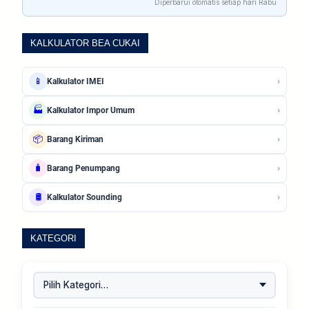
Diperbarui otomatis setiap hari Rabu
KALKULATOR BEA CUKAI
›
📱
Kalkulator IMEI
›
🏭
Kalkulator Impor Umum
›
📦
Barang Kiriman
›
🧳
Barang Penumpang
›
🛢️
Kalkulator Sounding
KATEGORI