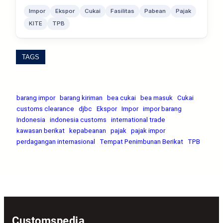
Impor
Ekspor
Cukai
Fasilitas
Pabean
Pajak
KITE
TPB
TAGS
barang impor
barang kiriman
bea cukai
bea masuk
Cukai
customs clearance
djbc
Ekspor
Impor
impor barang
Indonesia
indonesia customs
international trade
kawasan berikat
kepabeanan
pajak
pajak impor
perdagangan internasional
Tempat Penimbunan Berikat
TPB
Customspedia