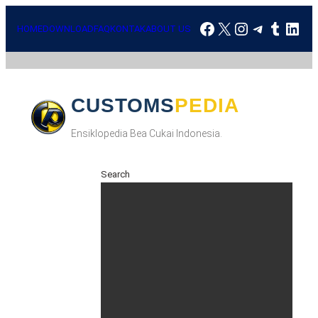
HOME
DOWNLOAD
FAQ
KONTAK
ABOUT US
CUSTOMSPEDIA
Ensiklopedia Bea Cukai Indonesia.
Search