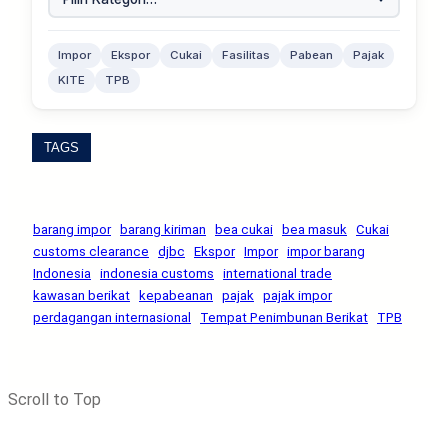
Impor
Ekspor
Cukai
Fasilitas
Pabean
Pajak
KITE
TPB
TAGS
barang impor
barang kiriman
bea cukai
bea masuk
Cukai
customs clearance
djbc
Ekspor
Impor
impor barang
Indonesia
indonesia customs
international trade
kawasan berikat
kepabeanan
pajak
pajak impor
perdagangan internasional
Tempat Penimbunan Berikat
TPB
Scroll to Top