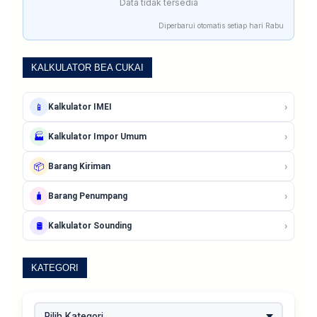
Data tidak tersedia
Diperbarui otomatis setiap hari Rabu
KALKULATOR BEA CUKAI
›
📱
Kalkulator IMEI
›
🏭
Kalkulator Impor Umum
›
📦
Barang Kiriman
›
🧳
Barang Penumpang
›
🛢️
Kalkulator Sounding
KATEGORI