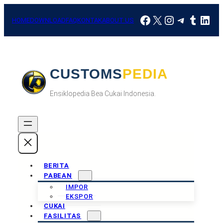
Skip
Facebook
X
Instagram
Telegra
Tumbl
Link
to
HOME
DOWNLOAD
FAQ
KONTAK
ABOUT US
content
CUSTOMSPEDIA
Ensiklopedia Bea Cukai Indonesia.
BERITA
PABEAN
IMPOR
EKSPOR
CUKAI
FASILITAS